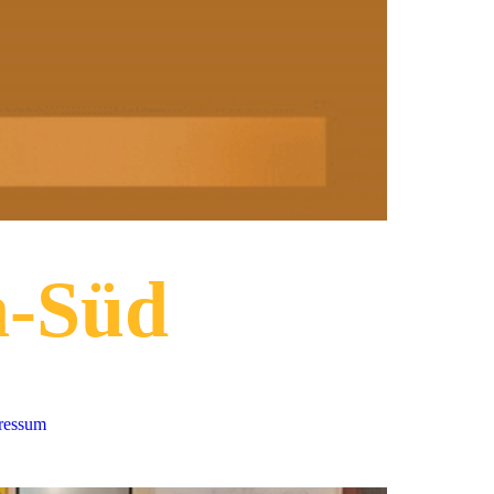
n-Süd
pressum