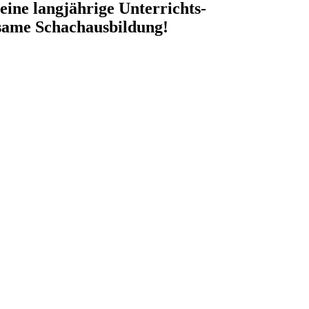
ine lang­jährige Unterrichts-
tsame Schachausbil­dung!