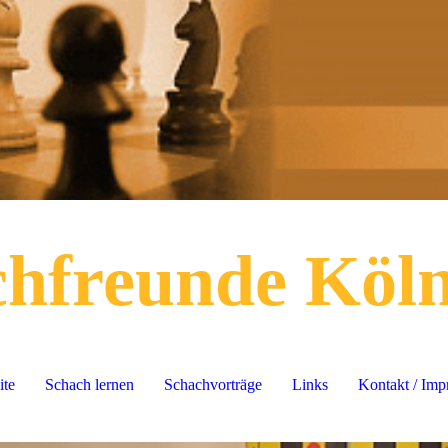
chfreunde Köl
ite
Schach lernen
Schachvorträge
Links
Kontakt / Im